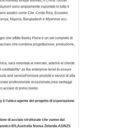
hina Railway Bridge Bureau, il China Tunnel
duzioni sono ampiamente esportate in tutto il
si asiatici come Cile, Costa Rica, Ecuador,
 Kenya, Nigeria, Bangladesh e Myanmar ecc.
io che affitta Bailey Piece e un set completo di
n acciaio che combina progettazione, produzione,
nica, sarà orientata al mercato, aderirà al cliente
 creditability” as the enterprise tenet to ensure
cts and serviceFornisce prodotti e servizi di alta
personale professionale eccezionale,crea vantaggi
n acciaio di primo livello.
è l'unico agente del progetto di esportazione
ione di acciaio strutturale che vanno dal
itannico BS,Australia Nuova Zelanda AS/NZS