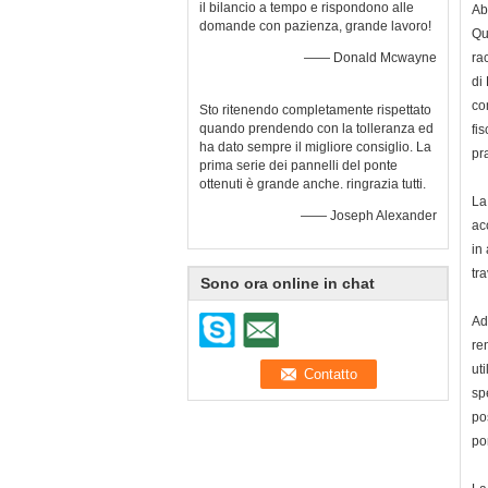
il bilancio a tempo e rispondono alle
Ab
domande con pazienza, grande lavoro!
Qu
—— Donald Mcwayne
ra
di
co
Sto ritenendo completamente rispettato
quando prendendo con la tolleranza ed
fi
ha dato sempre il migliore consiglio. La
pr
prima serie dei pannelli del ponte
ottenuti è grande anche. ringrazia tutti.
La
—— Joseph Alexander
ac
in
tra
Sono ora online in chat
Ad
re
ut
sp
po
po