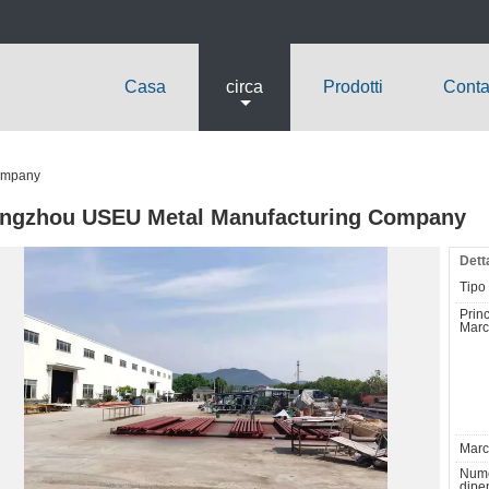
Casa
circa
Prodotti
Contat
ompany
ngzhou USEU Metal Manufacturing Company
Dett
Tipo d
Princ
Marc
March
Nume
dipen