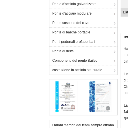
Ponte d'acciaio galvanizzato
Est
Ponte d'acciaio modulare
Ponte sospeso del cavo
Ponte di barche portatile
In
Ponti pedonali prefabbricati
Ha
Ponte di delta
Fu
Componenti del ponte Bailey
ci
costruzione in acciaio strutturale
Il
di
Ch
co
La
fa
qu
i buoni membri del team sempre offrono