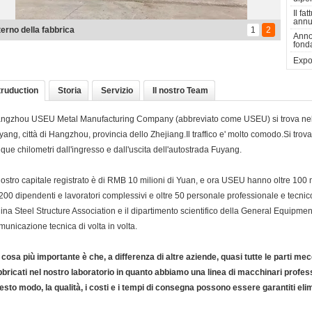
Il fat
annu
erno della fabbrica
1
2
Anno
fond
Expor
truduction
Storia
Servizio
Il nostro Team
ngzhou USEU Metal Manufacturing Company (abbreviato come USEU) si trova nel vi
yang, città di Hangzhou, provincia dello Zhejiang.Il traffico e' molto comodo.Si trov
nque chilometri dall'ingresso e dall'uscita dell'autostrada Fuyang.
 nostro capitale registrato è di RMB 10 milioni di Yuan, e ora USEU hanno oltre 100 mi
 200 dipendenti e lavoratori complessivi e oltre 50 personale professionale e tecnicoI
ina Steel Structure Association e il dipartimento scientifico della General Equipment
municazione tecnica di volta in volta.
 cosa più importante è che, a differenza di altre aziende, quasi tutte le parti m
bbricati nel nostro laboratorio in quanto abbiamo una linea di macchinari professio
esto modo, la qualità, i costi e i tempi di consegna possono essere garantiti elimin