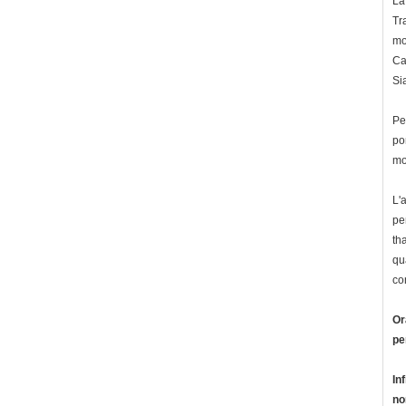
La
Tr
mo
Ca
Si
Pe
po
mo
L'
pe
th
qu
co
Or
pe
In
no