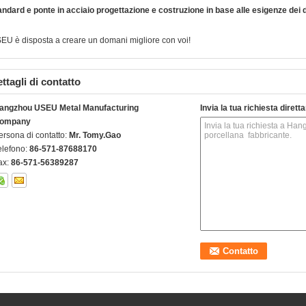
andard e ponte in acciaio progettazione e costruzione in base alle esigenze dei di
EU è disposta a creare un domani migliore con voi!
ttagli di contatto
angzhou USEU Metal Manufacturing
Invia la tua richiesta diret
ompany
ersona di contatto:
Mr. Tomy.Gao
elefono:
86-571-87688170
ax:
86-571-56389287