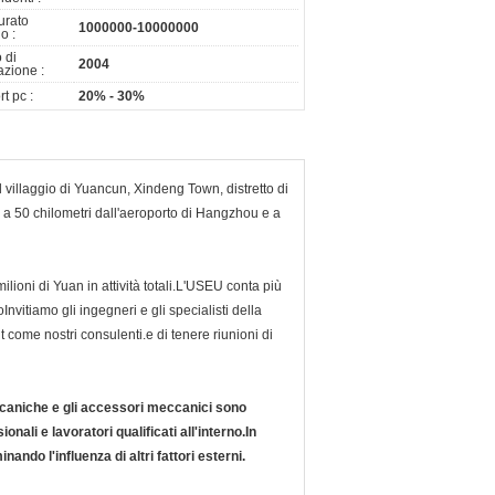
turato
1000000-10000000
o :
 di
2004
azione :
t pc :
20% - 30%
llaggio di Yuancun, Xindeng Town, distretto di
a a 50 chilometri dall'aeroporto di Hangzhou e a
lioni di Yuan in attività totali.L'USEU conta più
nvitiamo gli ingegneri e gli specialisti della
 come nostri consulenti.e di tenere riunioni di
eccaniche e gli accessori meccanici sono
nali e lavoratori qualificati all'interno.In
ando l'influenza di altri fattori esterni.