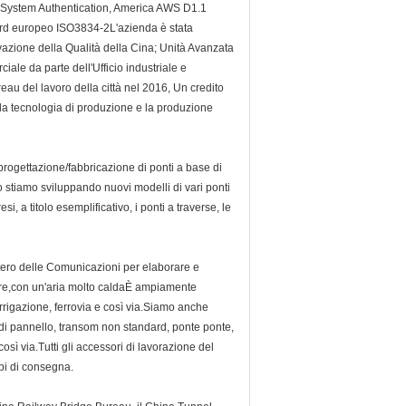
 System Authentication, America AWS D1.1
dard europeo ISO3834-2L'azienda è stata
azione della Qualità della Cina; Unità Avanzata
ale da parte dell'Ufficio industriale e
eau del lavoro della città nel 2016, Un credito
lla tecnologia di produzione e la produzione
 progettazione/fabbricazione di ponti a base di
mpo stiamo sviluppando nuovi modelli di vari ponti
, a titolo esemplificativo, i ponti a traverse, le
tero delle Comunicazioni per elaborare e
tare,con un'aria molto caldaÈ ampiamente
i irrigazione, ferrovia e così via.Siamo anche
 di pannello, transom non standard, ponte ponte,
così via.Tutti gli accessori di lavorazione del
mpi di consegna.