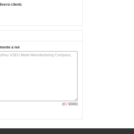
versi clienti.
tamente a noi
(
0
/ 3000)