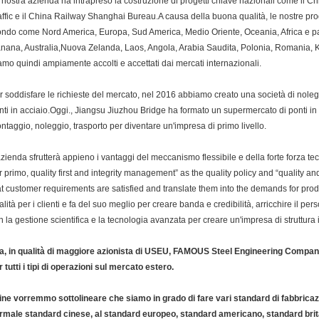
 nostra azienda ha intrapreso la costruzione di progetti chiave nazionali come il C
affic e il China Railway Shanghai Bureau.A causa della buona qualità, le nostre pro
ndo come Nord America, Europa, Sud America, Medio Oriente, Oceania, Africa e pae
nana, Australia,Nuova Zelanda, Laos, Angola, Arabia Saudita, Polonia, Romania,
amo quindi ampiamente accolti e accettati dai mercati internazionali.
r soddisfare le richieste del mercato, nel 2016 abbiamo creato una società di nolegg
nti in acciaio.Oggi., Jiangsu Jiuzhou Bridge ha formato un supermercato di ponti i
ntaggio, noleggio, trasporto per diventare un'impresa di primo livello.
azienda sfrutterà appieno i vantaggi del meccanismo flessibile e della forte forza tec
r primo, quality first and integrity management” as the quality policy and “quality and
at customer requirements are satisfied and translate them into the demands for produ
alità per i clienti e fa del suo meglio per creare banda e credibilità, arricchire il 
n la gestione scientifica e la tecnologia avanzata per creare un'impresa di struttura i
a, in qualità di maggiore azionista di USEU, FAMOUS Steel Engineering Company 
r tutti i tipi di operazioni sul mercato estero.
fine vorremmo sottolineare che siamo in grado di fare vari standard di fabbricaz
rmale standard cinese, al standard europeo, standard americano, standard br