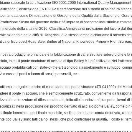
biamo superato la certificazione ISO 9001:2000 International Quality Management
alification,Certificazione EN1090-2 e certificazione del sistema di saldatura stan
ccomandata come Dimostrazione di Gestione della Qualità dalla Stazione di Osserv
 Produzione Sicura dal governo della città,Impresa di soccorso industriale e commerci
mmerciale della città nel 2016, Classifica A impresa di protezione del lavoro dal Bur
scale aziendale della città di Hangzhou.Allo stesso tempo dichiariamo il brevetto de
atica di Equipped Road Steel Bridge al National Knowledge Property Right Bureau.
 nostra produzione principale è la fabbricazione di varie strutture siderurgiche e la
ciaio, in cui il ponte modulare di acciaio di tipo Bailey è il più utilizzato.Nel fratte
 acciaio prefabbricati con state-of-the-art tecnologia assorbimento e sviluppo, compresi
vi a cassa, i ponti a forma di arco, i passerelli, ecc.
ottiamo le regole tecniche di costruzione del ponte stradale (JTL041200) del Minis
ndere il ponte in acciaio, che è semplicemente strutturato, conveniente da traspor
ilizzato in attrezzature di difesa nazionale, lotta alle inondazioni, trasporto, lavori d
ecializzati nella produzione del prodotto derivato di acciaio ponte Bailey, come pin
st finale femminile, post finale maschile, sedile ponte, base, corda rinforzata, clip e 
nte tipo Bailey sono fatti da noi stessi, che può controllare la qualità, il costo e i te