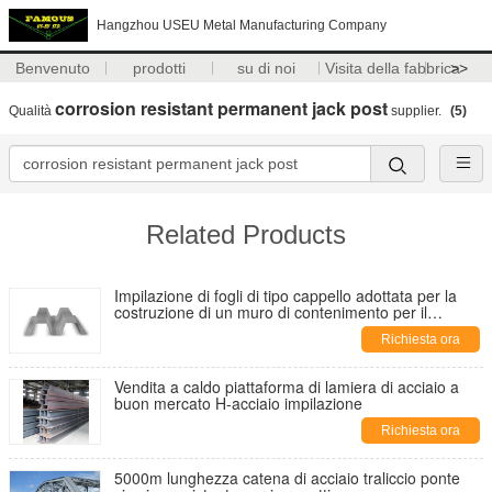
Hangzhou USEU Metal Manufacturing Company
Benvenuto
prodotti
su di noi
Visita della fabbrica
>>
corrosion resistant permanent jack post
Qualità
supplier.
(5)
Related Products
Impilazione di fogli di tipo cappello adottata per la
costruzione di un muro di contenimento per il
sistema di transito rapido di massa (MRT)
Richiesta ora
Vendita a caldo piattaforma di lamiera di acciaio a
buon mercato H-acciaio impilazione
Richiesta ora
5000m lunghezza catena di acciaio traliccio ponte