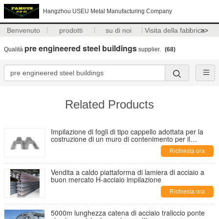
Hangzhou USEU Metal Manufacturing Company
Benvenuto
prodotti
su di noi
Visita della fabbrica
>>
pre engineered steel buildings
Qualità
supplier.
(68)
Related Products
Impilazione di fogli di tipo cappello adottata per la
costruzione di un muro di contenimento per il
sistema di transito rapido di massa (MRT)
Richiesta ora
Vendita a caldo piattaforma di lamiera di acciaio a
buon mercato H-acciaio impilazione
Richiesta ora
5000m lunghezza catena di acciaio traliccio ponte