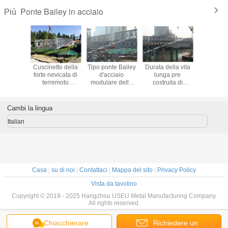
Ponte Bailey in acciaio
Più
Bailey
Cuscinetto della
Tipo ponte Bailey
Durata della vita
Ponte B
iaio per
forte nevicata di
d'acciaio
lunga pre
d'acciaio
ni edili,
terremoto
modulare della
costruita di
portata 
del ponte
dell'ossequio
piattaforma di fila
affaticamento di
ingegn
ley
della superficie
del doppio HD200
capacità pesante
d'acci
cito della
della immersione
che solleva
d'acciaio
modulare
Cambi la lingua
one della
dipinta o calda del
installazione in
modulare del
struttura d
rincipale
ponte Bailey
sito
ponte Bailey di
del metall
Italian
strada
d'acciaio portatile
Q345B
dell'esercito
Casa
|
su di noi
|
Contattaci
|
Mappa del sito
|
Privacy Policy
Vista da tavolino
Copyright © 2019 - 2025 Hangzhou USEU Metal Manufacturing Company.
All rights reserved.
Chiacchierare
Richiedere un