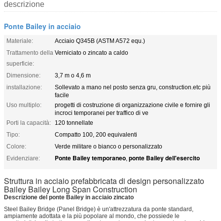
descrizione
Ponte Bailey in acciaio
Materiale:
Acciaio Q345B (ASTM A572 equ.)
Trattamento della
Verniciato o zincato a caldo
superficie:
Dimensione:
3,7 m o 4,6 m
installazione:
Sollevato a mano nel posto senza gru, construction.etc più
facile
Uso multiplo:
progetti di costruzione di organizzazione civile e fornire gli
incroci temporanei per traffico di ve
Porti la capacità:
120 tonnellate
Tipo:
Compatto 100, 200 equivalenti
Colore:
Verde militare o bianco o personalizzato
Ponte Bailey temporaneo
ponte Bailey dell'esercito
Evidenziare:
,
Struttura in acciaio prefabbricata di design personalizzato
Bailey Bailey Long Span Construction
Descrizione del ponte Bailey in acciaio zincato
Steel Bailey Bridge (Panel Bridge) è un'attrezzatura da ponte standard,
ampiamente adottata e la più popolare al mondo, che possiede le