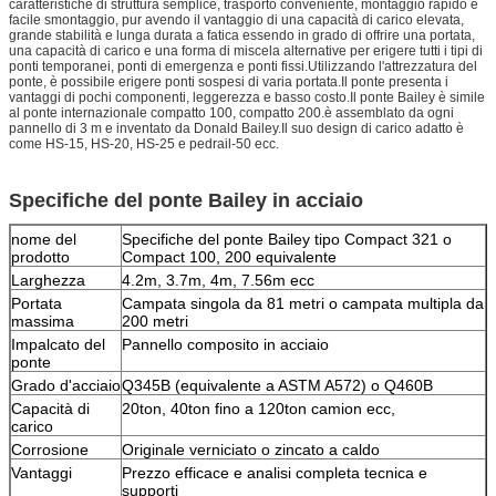
caratteristiche di struttura semplice, trasporto conveniente, montaggio rapido e
facile smontaggio, pur avendo il vantaggio di una capacità di carico elevata,
grande stabilità e lunga durata a fatica essendo in grado di offrire una portata,
una capacità di carico e una forma di miscela alternative per erigere tutti i tipi di
ponti temporanei, ponti di emergenza e ponti fissi.Utilizzando l'attrezzatura del
ponte, è possibile erigere ponti sospesi di varia portata.Il ponte presenta i
vantaggi di pochi componenti, leggerezza e basso costo.Il ponte Bailey è simile
al ponte internazionale compatto 100, compatto 200.è assemblato da ogni
pannello di 3 m e inventato da Donald Bailey.Il suo design di carico adatto è
come HS-15, HS-20, HS-25 e pedrail-50 ecc.
Specifiche del ponte Bailey in acciaio
nome del
Specifiche del ponte Bailey tipo Compact 321 o
prodotto
Compact 100, 200 equivalente
Larghezza
4.2m, 3.7m, 4m, 7.56m ecc
Portata
Campata singola da 81 metri o campata multipla da
massima
200 metri
Impalcato del
Pannello composito in acciaio
ponte
Grado d'acciaio
Q345B (equivalente a ASTM A572) o Q460B
Capacità di
20ton, 40ton fino a 120ton camion ecc,
carico
Corrosione
Originale verniciato o zincato a caldo
Vantaggi
Prezzo efficace e analisi completa tecnica e
supporti