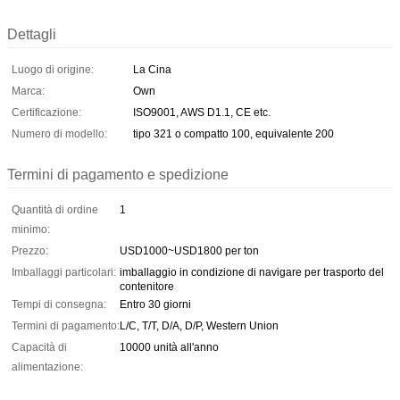
Dettagli
Luogo di origine:
La Cina
Marca:
Own
Certificazione:
ISO9001, AWS D1.1, CE etc.
Numero di modello:
tipo 321 o compatto 100, equivalente 200
Termini di pagamento e spedizione
Quantità di ordine
1
minimo:
Prezzo:
USD1000~USD1800 per ton
Imballaggi particolari:
imballaggio in condizione di navigare per trasporto del
contenitore
Tempi di consegna:
Entro 30 giorni
Termini di pagamento:
L/C, T/T, D/A, D/P, Western Union
Capacità di
10000 unità all'anno
alimentazione: