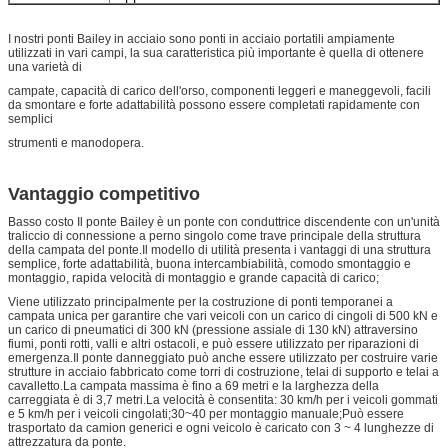
I nostri ponti Bailey in acciaio sono ponti in acciaio portatili ampiamente
utilizzati in vari campi, la sua caratteristica più importante è quella di ottenere
una varietà di
campate, capacità di carico dell'orso, componenti leggeri e maneggevoli, facili
da smontare e forte adattabilità possono essere completati rapidamente con
semplici
strumenti e manodopera.
Vantaggio competitivo
Basso costo Il ponte Bailey è un ponte con conduttrice discendente con un'unità
traliccio di connessione a perno singolo come trave principale della struttura
della campata del ponte.Il modello di utilità presenta i vantaggi di una struttura
semplice, forte adattabilità, buona intercambiabilità, comodo smontaggio e
montaggio, rapida velocità di montaggio e grande capacità di carico;
Viene utilizzato principalmente per la costruzione di ponti temporanei a
campata unica per garantire che vari veicoli con un carico di cingoli di 500 kN e
un carico di pneumatici di 300 kN (pressione assiale di 130 kN) attraversino
fiumi, ponti rotti, valli e altri ostacoli, e può essere utilizzato per riparazioni di
emergenza.Il ponte danneggiato può anche essere utilizzato per costruire varie
strutture in acciaio fabbricato come torri di costruzione, telai di supporto e telai a
cavalletto.La campata massima è fino a 69 metri e la larghezza della
carreggiata è di 3,7 metri.La velocità è consentita: 30 km/h per i veicoli gommati
e 5 km/h per i veicoli cingolati;30~40 per montaggio manuale;Può essere
trasportato da camion generici e ogni veicolo è caricato con 3 ~ 4 lunghezze di
attrezzatura da ponte.