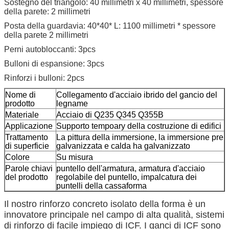
Sostegno del triangolo: 40 millimetri x 40 millimetri, spessore
della parete: 2 millimetri
Posta della guardavia: 40*40* L: 1100 millimetri * spessore
della parete 2 millimetri
Perni autobloccanti: 3pcs
Bulloni di espansione: 3pcs
Rinforzi i bulloni: 2pcs
Nome di
Collegamento d'acciaio ibrido del gancio del
prodotto
legname
Materiale
Acciaio di Q235 Q345 Q355B
Applicazione
Supporto tempoary della costruzione di edifici
Trattamento
La pittura della immersione, la immersione pre
di superficie
galvanizzata e calda ha galvanizzato
Colore
Su misura
Parole chiavi
puntello dell'armatura, armatura d'acciaio
del prodotto
regolabile del puntello, impalcatura dei
puntelli della cassaforma
Il nostro rinforzo concreto isolato della forma è un
innovatore principale nel campo di alta qualità, sistemi
di rinforzo di facile impiego di ICF. I ganci di ICF sono