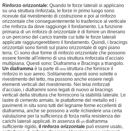
Rinforzo orizzontale:
Quando le forze laterali si applicano
su una struttura rinforzata, le forze in primo luogo sono
ricevute dal rivestimento di costruzione e poi al rinforzo
orizzontale che conseguentemente lo trasferisce al verticale
che rinforza da dove raggiunge il fondamento. La funzione
primaria di un rinforzo di orizzontale è di fornire un itinerario
o un percorso del carico tramite cui tutte le forze laterali
applicate raggiungerebbero il fondamento. Quindi, i bracings
orizzontali sono forniti sul piano orizzontale di ogni piano
terra. Ci sono due forme di rinforzo orizzontale che possono
essere fornite all'interno di una struttura rinforzata d'acciaio
multipiana. Questi sono: Diaframma e Bracings a triangolo.
Un diaframma
è la parte di
struttura che fornisce il
una
rinforzo in suo aereo. Solitamente, questi sono solette o
rivestimento del tetto, ma possono anche essere negli
elementi verticali del rivestimento. Nei telai rinforzati
d'acciaio, i diaframmi sono legati di nuovo ai bracings
verticali della struttura che forniscono la stabilità laterale. Le
lastre di cemento armato, le piattaforme del metallo ed i
pavimenti in situ sono tutti del legname forme eccellenti di
diaframma, anche se possono a volte richiedere una certa
valutazione per la sufficienza di forza nella resistenza dei
carichi laterali applicati. In assenza di
diaframma
un
sufficiente rigido,
il rinforzo orizzontale
può essere usato,