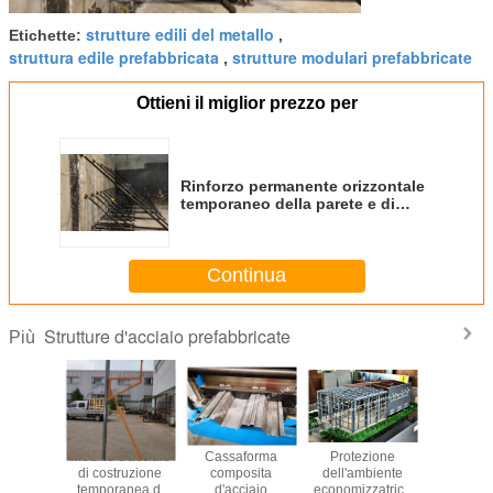
strutture edili del metallo
Etichette:
,
struttura edile prefabbricata
strutture modulari prefabbricate
,
Ottieni il miglior prezzo per
Rinforzo permanente orizzontale
temporaneo della parete e di
puntellamenti
Continua
Strutture d'acciaio prefabbricate
Più
one del
Metallo d'acciaio
Cassaforma
Protezione
Piattaf
 della
di costruzione
composita
dell'ambiente
alterna
 d'acciaio
temporanea di
d'acciaio
economizzatrice
dell'acci