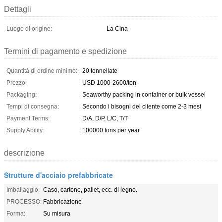
Dettagli
Luogo di origine:
La Cina
Termini di pagamento e spedizione
Quantità di ordine minimo:
20 tonnellate
Prezzo:
USD 1000-2600/ton
Packaging:
Seaworthy packing in container or bulk vessel
Tempi di consegna:
Secondo i bisogni del cliente come 2-3 mesi
Payment Terms:
D/A, D/P, L/C, T/T
Supply Ability:
100000 tons per year
descrizione
Strutture d'acciaio prefabbricate
Imballaggio:
Caso, cartone, pallet, ecc. di legno.
PROCESSO:
Fabbricazione
Forma:
Su misura