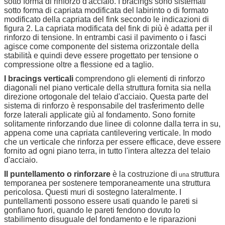
sotto forma di rinforzo d'acciaio. I bracings sono sistemati
sotto forma di capriata modificata del labirinto o di formato
modificato della capriata del fink secondo le indicazioni di
figura 2. La capriata modificata del fink di più è adatta per il
rinforzo di tensione. In entrambi casi il pavimento o i fasci
agisce come componente del sistema orizzontale della
stabilità e quindi deve essere progettato per tensione o
compressione oltre a flessione ed a taglio.
I bracings verticali
comprendono gli elementi di rinforzo
diagonali nel piano verticale della struttura fornita sia nella
direzione ortogonale del telaio d'acciaio. Questa parte del
sistema di rinforzo è responsabile del trasferimento delle
forze laterali applicate giù al fondamento. Sono fornite
solitamente rinforzando due linee di colonne dalla terra in su,
appena come una capriata cantilevering verticale. In modo
che un verticale che rinforza per essere efficace, deve essere
fornito ad ogni piano terra, in tutto l'intera altezza del telaio
d'acciaio.
Il puntellamento o rinforzare
è la costruzione di
struttura
una
temporanea per sostenere temporaneamente
una struttura
pericolosa. Questi muri di sostegno lateralmente. I
puntellamenti possono essere usati quando le pareti si
gonfiano fuori, quando le pareti fendono dovuto lo
stabilimento disuguale del fondamento e le riparazioni