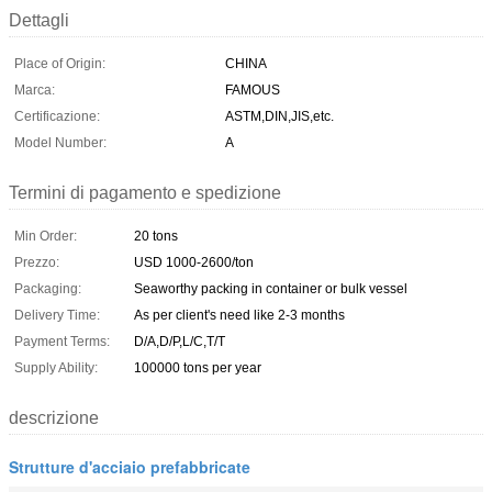
Dettagli
Place of Origin:
CHINA
Marca:
FAMOUS
Certificazione:
ASTM,DIN,JIS,etc.
Model Number:
A
Termini di pagamento e spedizione
Min Order:
20 tons
Prezzo:
USD 1000-2600/ton
Packaging:
Seaworthy packing in container or bulk vessel
Delivery Time:
As per client's need like 2-3 months
Payment Terms:
D/A,D/P,L/C,T/T
Supply Ability:
100000 tons per year
descrizione
Strutture d'acciaio prefabbricate