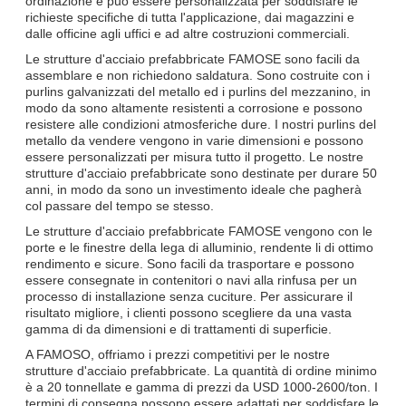
ordinazione e può essere personalizzata per soddisfare le
richieste specifiche di tutta l'applicazione, dai magazzini e
dalle officine agli uffici e ad altre costruzioni commerciali.
Le strutture d'acciaio prefabbricate FAMOSE sono facili da
assemblare e non richiedono saldatura. Sono costruite con i
purlins galvanizzati del metallo ed i purlins del mezzanino, in
modo da sono altamente resistenti a corrosione e possono
resistere alle condizioni atmosferiche dure. I nostri purlins del
metallo da vendere vengono in varie dimensioni e possono
essere personalizzati per misura tutto il progetto. Le nostre
strutture d'acciaio prefabbricate sono destinate per durare 50
anni, in modo da sono un investimento ideale che pagherà
col passare del tempo se stesso.
Le strutture d'acciaio prefabbricate FAMOSE vengono con le
porte e le finestre della lega di alluminio, rendente li di ottimo
rendimento e sicure. Sono facili da trasportare e possono
essere consegnate in contenitori o navi alla rinfusa per un
processo di installazione senza cuciture. Per assicurare il
risultato migliore, i clienti possono scegliere da una vasta
gamma di da dimensioni e di trattamenti di superficie.
A FAMOSO, offriamo i prezzi competitivi per le nostre
strutture d'acciaio prefabbricate. La quantità di ordine minimo
è a 20 tonnellate e gamma di prezzi da USD 1000-2600/ton. I
termini di consegna possono essere adattati per soddisfare le