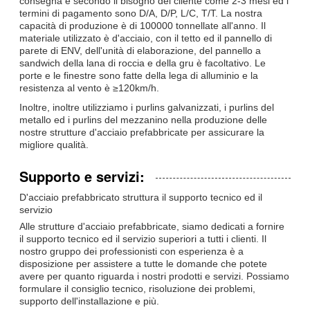
consegna è secondo il bisogno del cliente come 2-3 mesi ed i
termini di pagamento sono D/A, D/P, L/C, T/T. La nostra
capacità di produzione è di 100000 tonnellate all'anno. Il
materiale utilizzato è d'acciaio, con il tetto ed il pannello di
parete di ENV, dell'unità di elaborazione, del pannello a
sandwich della lana di roccia e della gru è facoltativo. Le
porte e le finestre sono fatte della lega di alluminio e la
resistenza al vento è ≥120km/h.
Inoltre, inoltre utilizziamo i purlins galvanizzati, i purlins del
metallo ed i purlins del mezzanino nella produzione delle
nostre strutture d'acciaio prefabbricate per assicurare la
migliore qualità.
Supporto e servizi:
D'acciaio prefabbricato struttura il supporto tecnico ed il
servizio
Alle strutture d'acciaio prefabbricate, siamo dedicati a fornire
il supporto tecnico ed il servizio superiori a tutti i clienti. Il
nostro gruppo dei professionisti con esperienza è a
disposizione per assistere a tutte le domande che potete
avere per quanto riguarda i nostri prodotti e servizi. Possiamo
formulare il consiglio tecnico, risoluzione dei problemi,
supporto dell'installazione e più.