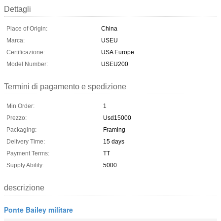
Dettagli
Place of Origin:
China
Marca:
USEU
Certificazione:
USA Europe
Model Number:
USEU200
Termini di pagamento e spedizione
Min Order:
1
Prezzo:
Usd15000
Packaging:
Framing
Delivery Time:
15 days
Payment Terms:
TT
Supply Ability:
5000
descrizione
Ponte Bailey militare