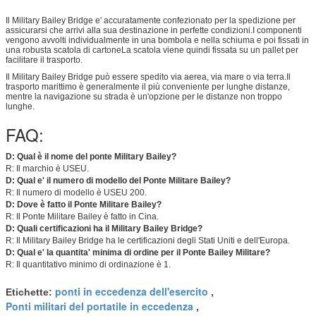
Il Military Bailey Bridge e' accuratamente confezionato per la spedizione per
assicurarsi che arrivi alla sua destinazione in perfette condizioni.I componenti
vengono avvolti individualmente in una bombola e nella schiuma e poi fissati in
una robusta scatola di cartoneLa scatola viene quindi fissata su un pallet per
facilitare il trasporto.
Il Military Bailey Bridge può essere spedito via aerea, via mare o via terra.Il
trasporto marittimo è generalmente il più conveniente per lunghe distanze,
mentre la navigazione su strada è un'opzione per le distanze non troppo
lunghe.
FAQ:
D: Qual è il nome del ponte Military Bailey?
R: Il marchio è USEU.
D: Qual e' il numero di modello del Ponte Militare Bailey?
R: Il numero di modello è USEU 200.
D: Dove è fatto il Ponte Militare Bailey?
R: Il Ponte Militare Bailey è fatto in Cina.
D: Quali certificazioni ha il Military Bailey Bridge?
R: Il Military Bailey Bridge ha le certificazioni degli Stati Uniti e dell'Europa.
D: Qual e' la quantita' minima di ordine per il Ponte Bailey Militare?
R: Il quantitativo minimo di ordinazione è 1.
ponti in eccedenza dell'esercito
Etichette:
,
Ponti militari del portatile in eccedenza
,