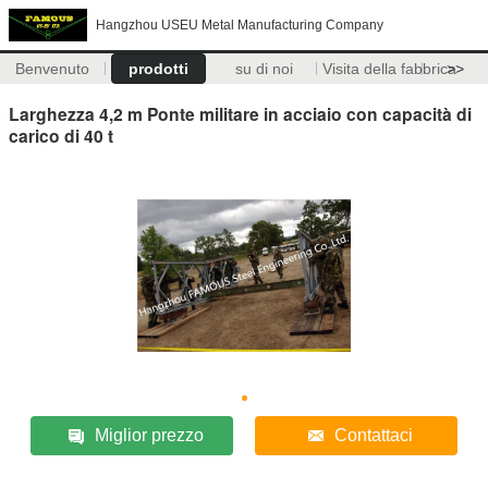
Hangzhou USEU Metal Manufacturing Company
Benvenuto
prodotti
su di noi
Visita della fabbrica
>>
Larghezza 4,2 m Ponte militare in acciaio con capacità di
carico di 40 t
Miglior prezzo
Contattaci