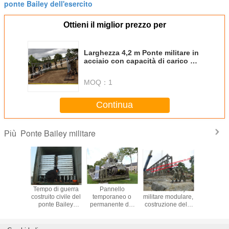
ponte Bailey dell'esercito
Ottieni il miglior prezzo per
Larghezza 4,2 m Ponte militare in
acciaio con capacità di carico di
40 t
MOQ：
1
Continua
Ponte Bailey militare
Più
le militare
Tempo di guerra
Pannello
Ponte Bailey
Ponte B
ruito in
costruito civile del
temporaneo o
militare modulare,
tempor
za getta
ponte Bailey
permanente del
costruzione della
militare pr
e sulla
dell'acciaio per
ponte Bailey
struttura d'acciaio
moderno
ne civile
costruzioni edili
militare
di salvataggio di
struttura d
rro del
dell'Assemblea
dell'esercito
emergenza dei
per u