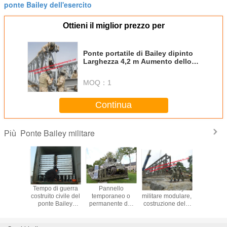
ponte Bailey dell'esercito
Ottieni il miglior prezzo per
Ponte portatile di Bailey dipinto
Larghezza 4,2 m Aumento dello
sviluppo delle infrastrutture
MOQ：
1
Continua
Ponte Bailey militare
Più
le militare
Tempo di guerra
Pannello
Ponte Bailey
Ponte B
ruito in
costruito civile del
temporaneo o
militare modulare,
tempor
za getta
ponte Bailey
permanente del
costruzione della
militare pr
e sulla
dell'acciaio per
ponte Bailey
struttura d'acciaio
moderno
ne civile
costruzioni edili
militare
di salvataggio di
struttura d
rro del
dell'Assemblea
dell'esercito
emergenza dei
per u