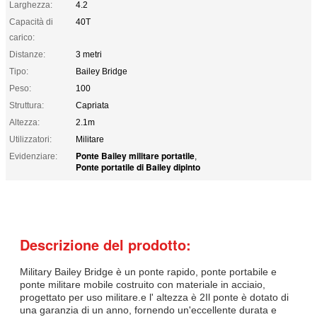
Larghezza:
4.2
Capacità di
40T
carico:
Distanze:
3 metri
Tipo:
Bailey Bridge
Peso:
100
Struttura:
Capriata
Altezza:
2.1m
Utilizzatori:
Militare
Ponte Bailey militare portatile
Evidenziare:
,
Ponte portatile di Bailey dipinto
Descrizione del prodotto:
Military Bailey Bridge è un ponte rapido, ponte portabile e
ponte militare mobile costruito con materiale in acciaio,
progettato per uso militare.e l' altezza è 2Il ponte è dotato di
una garanzia di un anno, fornendo un'eccellente durata e