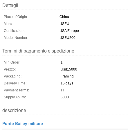
Dettagli
Place of Origin:
China
Marca:
USEU
Certificazione:
USA Europe
Model Number:
USEU200
Termini di pagamento e spedizione
Min Order:
1
Prezzo:
Usd15000
Packaging:
Framing
Delivery Time:
15 days
Payment Terms:
TT
Supply Ability:
5000
descrizione
Ponte Bailey militare