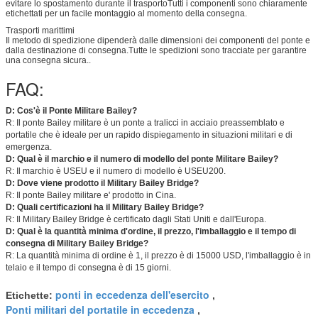
evitare lo spostamento durante il trasportoTutti i componenti sono chiaramente
etichettati per un facile montaggio al momento della consegna.
Trasporti marittimi
Il metodo di spedizione dipenderà dalle dimensioni dei componenti del ponte e
dalla destinazione di consegna.Tutte le spedizioni sono tracciate per garantire
una consegna sicura..
FAQ:
D: Cos'è il Ponte Militare Bailey?
R: Il ponte Bailey militare è un ponte a tralicci in acciaio preassemblato e
portatile che è ideale per un rapido dispiegamento in situazioni militari e di
emergenza.
D: Qual è il marchio e il numero di modello del ponte Militare Bailey?
R: Il marchio è USEU e il numero di modello è USEU200.
D: Dove viene prodotto il Military Bailey Bridge?
R: Il ponte Bailey militare e' prodotto in Cina.
D: Quali certificazioni ha il Military Bailey Bridge?
R: Il Military Bailey Bridge è certificato dagli Stati Uniti e dall'Europa.
D: Qual è la quantità minima d'ordine, il prezzo, l'imballaggio e il tempo di
consegna di Military Bailey Bridge?
R: La quantità minima di ordine è 1, il prezzo è di 15000 USD, l'imballaggio è in
telaio e il tempo di consegna è di 15 giorni.
ponti in eccedenza dell'esercito
Etichette:
,
Ponti militari del portatile in eccedenza
,