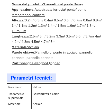
Nome del prodotto:
Pannello del ponte Bailey
Applicazione:
Autostrada/ ferrovia/ ponte/ ponte
temporaneo/ cantiere
Altezza:
0.2m/ 0.3m/ 0.4m/ 0.5m/ 0.6m/ 0.7m/ 0.8m/ 0.9m/
1m/ 1.1m/ 1.2m/ 1.3m/ 1.4m/ 1.5m/ 1.6m/ 1.7m/ 1.8m/
1.9m/ 2m
Larghezza:
2.5m/ 3m/ 3.2m/ 3.3m/ 3.5m/ 3.6m/ 3.7m/ 4m/
4.2m/ 4.3m/ 4.5m/ 4.7m/ 5m
Materiale:
Acciaio
Parole chiave:
Pannello di ponte in acciaio, pannello
portante, pannello portante
Port:
Shanghai/Ningbo/Qingdao
Parametri tecnici:
Parametro
Valore
Trattamento
Galvanizzati a caldo
superficiale
Materiale
Acciaio