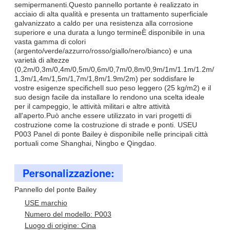
semipermanenti.Questo pannello portante è realizzato in
acciaio di alta qualità e presenta un trattamento superficiale
galvanizzato a caldo per una resistenza alla corrosione
superiore e una durata a lungo termineÈ disponibile in una
vasta gamma di colori
(argento/verde/azzurro/rosso/giallo/nero/bianco) e una
varietà di altezze
(0,2m/0,3m/0,4m/0,5m/0,6m/0,7m/0,8m/0,9m/1m/1.1m/1.2m/
1,3m/1,4m/1,5m/1,7m/1,8m/1.9m/2m) per soddisfare le
vostre esigenze specificheIl suo peso leggero (25 kg/m2) e il
suo design facile da installare lo rendono una scelta ideale
per il campeggio, le attività militari e altre attività
all'aperto.Può anche essere utilizzato in vari progetti di
costruzione come la costruzione di strade e ponti. USEU
P003 Panel di ponte Bailey è disponibile nelle principali città
portuali come Shanghai, Ningbo e Qingdao.
Personalizzazione:
Pannello del ponte Bailey
USE marchio
Numero del modello: P003
Luogo di origine: Cina