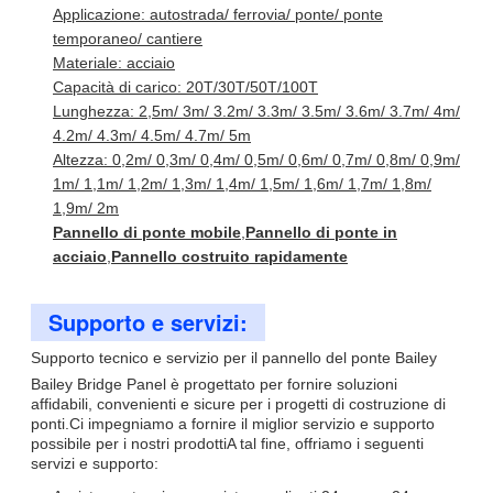
Applicazione: autostrada/ ferrovia/ ponte/ ponte
temporaneo/ cantiere
Materiale: acciaio
Capacità di carico: 20T/30T/50T/100T
Lunghezza: 2,5m/ 3m/ 3.2m/ 3.3m/ 3.5m/ 3.6m/ 3.7m/ 4m/
4.2m/ 4.3m/ 4.5m/ 4.7m/ 5m
Altezza: 0,2m/ 0,3m/ 0,4m/ 0,5m/ 0,6m/ 0,7m/ 0,8m/ 0,9m/
1m/ 1,1m/ 1,2m/ 1,3m/ 1,4m/ 1,5m/ 1,6m/ 1,7m/ 1,8m/
1,9m/ 2m
Pannello di ponte mobile
,
Pannello di ponte in
acciaio
,
Pannello costruito rapidamente
Supporto e servizi:
Supporto tecnico e servizio per il pannello del ponte Bailey
Bailey Bridge Panel è progettato per fornire soluzioni
affidabili, convenienti e sicure per i progetti di costruzione di
ponti.Ci impegniamo a fornire il miglior servizio e supporto
possibile per i nostri prodottiA tal fine, offriamo i seguenti
servizi e supporto: