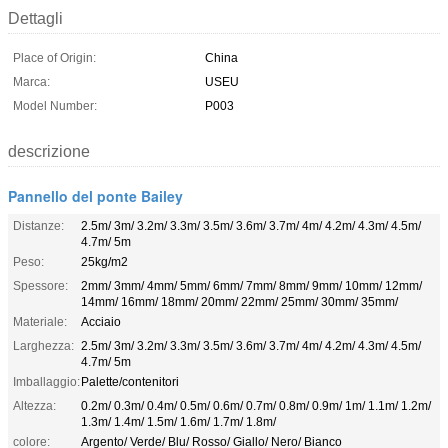
Dettagli
Place of Origin:
China
Marca:
USEU
Model Number:
P003
descrizione
Pannello del ponte Bailey
Distanze:
2.5m/ 3m/ 3.2m/ 3.3m/ 3.5m/ 3.6m/ 3.7m/ 4m/ 4.2m/ 4.3m/ 4.5m/
4.7m/ 5m
Peso:
25kg/m2
Spessore:
2mm/ 3mm/ 4mm/ 5mm/ 6mm/ 7mm/ 8mm/ 9mm/ 10mm/ 12mm/
14mm/ 16mm/ 18mm/ 20mm/ 22mm/ 25mm/ 30mm/ 35mm/
Materiale:
Acciaio
Larghezza:
2.5m/ 3m/ 3.2m/ 3.3m/ 3.5m/ 3.6m/ 3.7m/ 4m/ 4.2m/ 4.3m/ 4.5m/
4.7m/ 5m
Imballaggio:
Palette/contenitori
Altezza:
0.2m/ 0.3m/ 0.4m/ 0.5m/ 0.6m/ 0.7m/ 0.8m/ 0.9m/ 1m/ 1.1m/ 1.2m/
1.3m/ 1.4m/ 1.5m/ 1.6m/ 1.7m/ 1.8m/
colore:
Argento/ Verde/ Blu/ Rosso/ Giallo/ Nero/ Bianco