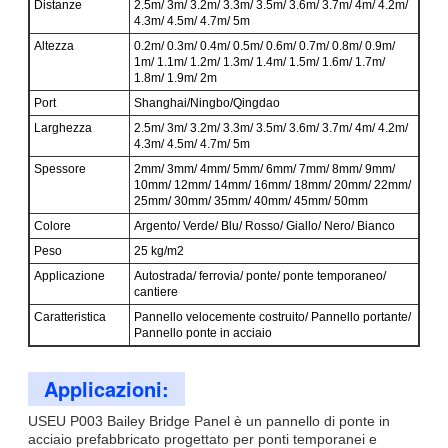
Distanze
2.5m/ 3m/ 3.2m/ 3.3m/ 3.5m/ 3.6m/ 3.7m/ 4m/ 4.2m/
4.3m/ 4.5m/ 4.7m/ 5m
Altezza
0.2m/ 0.3m/ 0.4m/ 0.5m/ 0.6m/ 0.7m/ 0.8m/ 0.9m/
1m/ 1.1m/ 1.2m/ 1.3m/ 1.4m/ 1.5m/ 1.6m/ 1.7m/
1.8m/ 1.9m/ 2m
Port
Shanghai/Ningbo/Qingdao
Larghezza
2.5m/ 3m/ 3.2m/ 3.3m/ 3.5m/ 3.6m/ 3.7m/ 4m/ 4.2m/
4.3m/ 4.5m/ 4.7m/ 5m
Spessore
2mm/ 3mm/ 4mm/ 5mm/ 6mm/ 7mm/ 8mm/ 9mm/
10mm/ 12mm/ 14mm/ 16mm/ 18mm/ 20mm/ 22mm/
25mm/ 30mm/ 35mm/ 40mm/ 45mm/ 50mm
Colore
Argento/ Verde/ Blu/ Rosso/ Giallo/ Nero/ Bianco
Peso
25 kg/m2
Applicazione
Autostrada/ ferrovia/ ponte/ ponte temporaneo/
cantiere
Caratteristica
Pannello velocemente costruito/ Pannello portante/
Pannello ponte in acciaio
Applicazioni:
USEU P003 Bailey Bridge Panel è un pannello di ponte in
acciaio prefabbricato progettato per ponti temporanei e