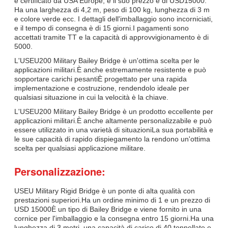
è certificato da USA Europe, e il suo prezzo è di USD15000.
Ha una larghezza di 4,2 m, peso di 100 kg, lunghezza di 3 m
e colore verde ecc. I dettagli dell'imballaggio sono incorniciati,
e il tempo di consegna è di 15 giorni.I pagamenti sono
accettati tramite TT e la capacità di approvvigionamento è di
5000.
L'USEU200 Military Bailey Bridge è un'ottima scelta per le
applicazioni militari.È anche estremamente resistente e può
sopportare carichi pesantiÈ progettato per una rapida
implementazione e costruzione, rendendolo ideale per
qualsiasi situazione in cui la velocità è la chiave.
L'USEU200 Military Bailey Bridge è un prodotto eccellente per
applicazioni militari.È anche altamente personalizzabile e può
essere utilizzato in una varietà di situazioniLa sua portabilità e
le sue capacità di rapido dispiegamento la rendono un'ottima
scelta per qualsiasi applicazione militare.
Personalizzazione:
USEU Military Rigid Bridge è un ponte di alta qualità con
prestazioni superiori.Ha un ordine minimo di 1 e un prezzo di
USD 15000È un tipo di Bailey Bridge e viene fornito in una
cornice per l'imballaggio e la consegna entro 15 giorni.Ha una
lunghezza di 3 metri, una capacità di carico di 40 tonnellate e