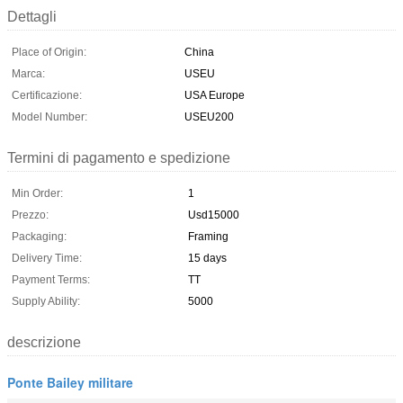
Dettagli
Place of Origin:
China
Marca:
USEU
Certificazione:
USA Europe
Model Number:
USEU200
Termini di pagamento e spedizione
Min Order:
1
Prezzo:
Usd15000
Packaging:
Framing
Delivery Time:
15 days
Payment Terms:
TT
Supply Ability:
5000
descrizione
Ponte Bailey militare