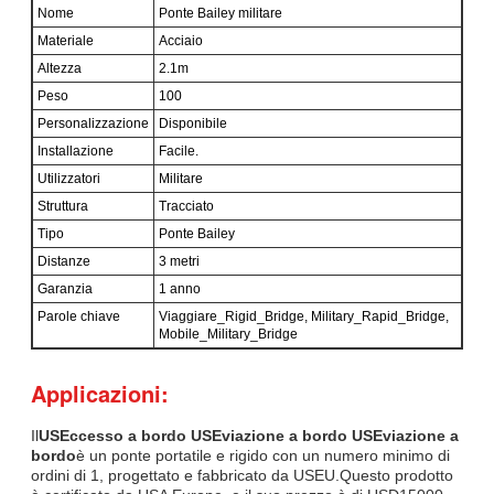
Nome
Ponte Bailey militare
Materiale
Acciaio
Altezza
2.1m
Peso
100
Personalizzazione
Disponibile
Installazione
Facile.
Utilizzatori
Militare
Struttura
Tracciato
Tipo
Ponte Bailey
Distanze
3 metri
Garanzia
1 anno
Parole chiave
Viaggiare_Rigid_Bridge, Military_Rapid_Bridge,
Mobile_Military_Bridge
Applicazioni:
Il
USEccesso a bordo USEviazione a bordo USEviazione a
bordo
è un ponte portatile e rigido con un numero minimo di
ordini di 1, progettato e fabbricato da USEU.Questo prodotto