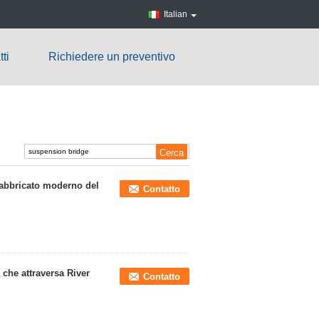
Italian
ti
Richiedere un preventivo
efabbricato moderno del
Contatto
 che attraversa River
Contatto