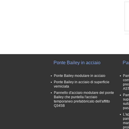
Ponte Bailey in acciaio
Pan
Ponte Bailey modulare in acciaio
Pan
com
Ponte Bailey in acciaio di superficie
pre
verniciata
AS
Pannello d'acciaio modulare del ponte
Pan
Bailey che puntella l'acciaio
sup
temporaneo prefabbricato dell'affitto
sul
Q345B
pas
L'a
pan
man
proi