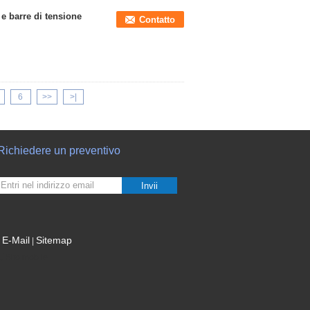
 e barre di tensione
Contatto
6
>>
>|
Richiedere un preventivo
Invii
E-Mail
Sitemap
|
Sito mobile