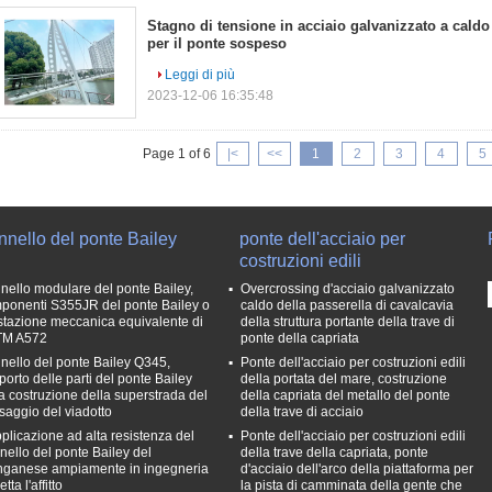
Stagno di tensione in acciaio galvanizzato a caldo
per il ponte sospeso
Leggi di più
2023-12-06 16:35:48
Page 1 of 6
|<
<<
1
2
3
4
5
nello del ponte Bailey
ponte dell'acciaio per
costruzioni edili
nello modulare del ponte Bailey,
Overcrossing d'acciaio galvanizzato
ponenti S355JR del ponte Bailey o
caldo della passerella di cavalcavia
stazione meccanica equivalente di
della struttura portante della trave di
TM A572
ponte della capriata
nello del ponte Bailey Q345,
Ponte dell'acciaio per costruzioni edili
porto delle parti del ponte Bailey
della portata del mare, costruzione
la costruzione della superstrada del
della capriata del metallo del ponte
saggio del viadotto
della trave di acciaio
pplicazione ad alta resistenza del
Ponte dell'acciaio per costruzioni edili
nello del ponte Bailey del
della trave della capriata, ponte
ganese ampiamente in ingegneria
d'acciaio dell'arco della piattaforma per
etta l'affitto
la pista di camminata della gente che