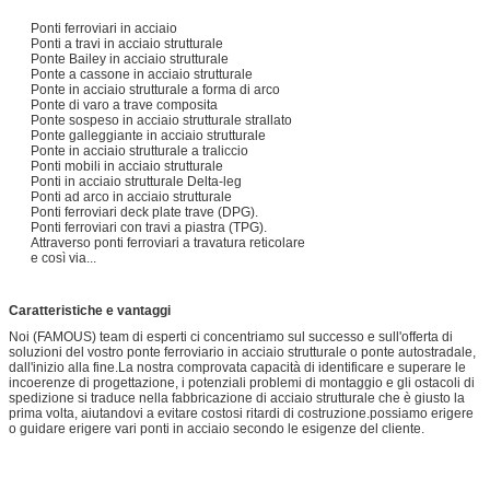
Ponti ferroviari in acciaio
Ponti a travi in ​​acciaio strutturale
Ponte Bailey in acciaio strutturale
Ponte a cassone in acciaio strutturale
Ponte in acciaio strutturale a forma di arco
Ponte di varo a trave composita
Ponte sospeso in acciaio strutturale strallato
Ponte galleggiante in acciaio strutturale
Ponte in acciaio strutturale a traliccio
Ponti mobili in acciaio strutturale
Ponti in acciaio strutturale Delta-leg
Ponti ad arco in acciaio strutturale
Ponti ferroviari deck plate trave (DPG).
Ponti ferroviari con travi a piastra (TPG).
Attraverso ponti ferroviari a travatura reticolare
e così via...
Caratteristiche e vantaggi
Noi (FAMOUS) team di esperti ci concentriamo sul successo e sull'offerta di
soluzioni del vostro ponte ferroviario in acciaio strutturale o ponte autostradale,
dall'inizio alla fine.La nostra comprovata capacità di identificare e superare le
incoerenze di progettazione, i potenziali problemi di montaggio e gli ostacoli di
spedizione si traduce nella fabbricazione di acciaio strutturale che è giusto la
prima volta, aiutandovi a evitare costosi ritardi di costruzione.possiamo erigere
o guidare erigere vari ponti in acciaio secondo le esigenze del cliente.