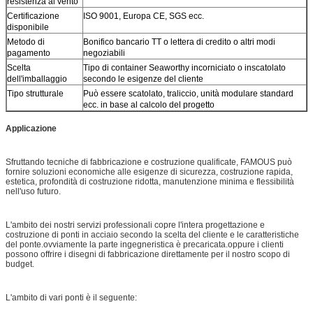
resistenza al vento
Certificazione
ISO 9001, Europa CE, SGS ecc.
disponibile
Metodo di
Bonifico bancario TT o lettera di credito o altri modi
pagamento
negoziabili
Scelta
Tipo di container Seaworthy incorniciato o inscatolato
dell'imballaggio
secondo le esigenze del cliente
Tipo strutturale
Può essere scatolato, traliccio, unità modulare standard
ecc. in base al calcolo del progetto
Applicazione
Sfruttando tecniche di fabbricazione e costruzione qualificate, FAMOUS può
fornire soluzioni economiche alle esigenze di sicurezza, costruzione rapida,
estetica, profondità di costruzione ridotta, manutenzione minima e flessibilità
nell'uso futuro.
L'ambito dei nostri servizi professionali copre l'intera progettazione e
costruzione di ponti in acciaio secondo la scelta del cliente e le caratteristiche
del ponte.ovviamente la parte ingegneristica è precaricata.oppure i clienti
possono offrire i disegni di fabbricazione direttamente per il nostro scopo di
budget.
L'ambito di vari ponti è il seguente: