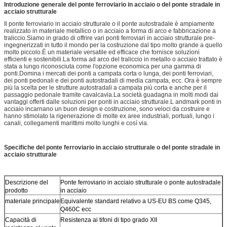
Introduzione generale del ponte ferroviario in acciaio o del ponte stradale in
acciaio strutturale
Il ponte ferroviario in acciaio strutturale o il ponte autostradale è ampiamente
realizzato in materiale metallico o in acciaio a forma di arco e fabbricazione a
traliccio.Siamo in grado di offrire vari ponti ferroviari in acciaio strutturale pre-
ingegnerizzati in tutto il mondo per la costruzione dal tipo molto grande a quello
molto piccolo.È un materiale versatile ed efficace che fornisce soluzioni
efficienti e sostenibili.La forma ad arco del traliccio in metallo o acciaio trattato è
stata a lungo riconosciuta come l'opzione economica per una gamma di
ponti.Domina i mercati dei ponti a campata corta o lunga, dei ponti ferroviari,
dei ponti pedonali e dei ponti autostradali di media campata, ecc. Ora è sempre
più la scelta per le strutture autostradali a campata più corta e anche per il
passaggio pedonale tramite cavalcavia.La società guadagna in molti modi dai
vantaggi offerti dalle soluzioni per ponti in acciaio strutturale.L andmark ponti in
acciaio incarnano un buon design e costruzione, sono veloci da costruire e
hanno stimolato la rigenerazione di molte ex aree industriali, portuali, lungo i
canali, collegamenti marittimi molto lunghi e così via.
Specifiche del ponte ferroviario in acciaio strutturale o del ponte stradale in
acciaio strutturale
Descrizione del
Ponte ferroviario in acciaio strutturale o ponte autostradale
prodotto
in acciaio
materiale principale
Equivalente standard relativo a US-EU BS come Q345,
Q460C ecc
Capacità di
Resistenza ai tifoni di tipo grado XII