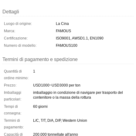
Dettagli
Luogo di origine:
La Cina
Marca:
FAMOUS
Certificazione:
ISO9001, AWSD1.1, EN1090
Numero di modello:
FAMOUS100
Termini di pagamento e spedizione
Quantità di
1
ordine minimo:
Prezzo:
USD1000~USD3000 per ton
Imballaggi
imballaggio in condizione di navigare per trasporto del
contenitore o la massa della rottura
particolari:
Tempi di
60 giorni
consegna:
Termini di
L/C, T/T, D/A, D/P, Western Union
pagamento:
Capacità di
200.000 tonnellate all'anno