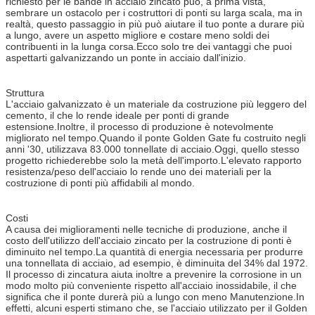
richiesto per le bande in acciaio zincato può, a prima vista,
sembrare un ostacolo per i costruttori di ponti su larga scala, ma in
realtà, questo passaggio in più può aiutare il tuo ponte a durare più
a lungo, avere un aspetto migliore e costare meno soldi dei
contribuenti in la lunga corsa.Ecco solo tre dei vantaggi che puoi
aspettarti galvanizzando un ponte in acciaio dall'inizio.
Struttura
L'acciaio galvanizzato è un materiale da costruzione più leggero del
cemento, il che lo rende ideale per ponti di grande
estensione.Inoltre, il processo di produzione è notevolmente
migliorato nel tempo.Quando il ponte Golden Gate fu costruito negli
anni '30, utilizzava 83.000 tonnellate di acciaio.Oggi, quello stesso
progetto richiederebbe solo la metà dell'importo.L'elevato rapporto
resistenza/peso dell'acciaio lo rende uno dei materiali per la
costruzione di ponti più affidabili al mondo.
Costi
A causa dei miglioramenti nelle tecniche di produzione, anche il
costo dell'utilizzo dell'acciaio zincato per la costruzione di ponti è
diminuito nel tempo.La quantità di energia necessaria per produrre
una tonnellata di acciaio, ad esempio, è diminuita del 34% dal 1972.
Il processo di zincatura aiuta inoltre a prevenire la corrosione in un
modo molto più conveniente rispetto all'acciaio inossidabile, il che
significa che il ponte durerà più a lungo con meno Manutenzione.In
effetti, alcuni esperti stimano che, se l'acciaio utilizzato per il Golden