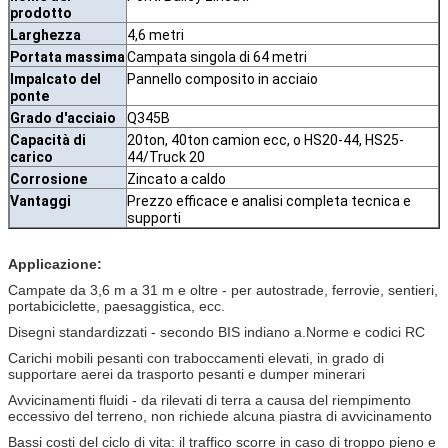
prodotto
Larghezza
4,6 metri
Portata massima
Campata singola di 64 metri
Impalcato del
Pannello composito in acciaio
ponte
Grado d'acciaio
Q345B
Capacità di
20ton, 40ton camion ecc, o HS20-44, HS25-
carico
44/Truck 20
Corrosione
Zincato a caldo
Vantaggi
Prezzo efficace e analisi completa tecnica e
supporti
Applicazione:
Campate da 3,6 m a 31 m e oltre - per autostrade, ferrovie, sentieri,
portabiciclette, paesaggistica, ecc.
Disegni standardizzati - secondo BIS indiano a.Norme e codici RC
Carichi mobili pesanti con traboccamenti elevati, in grado di
supportare aerei da trasporto pesanti e dumper minerari
Avvicinamenti fluidi - da rilevati di terra a causa del riempimento
eccessivo del terreno, non richiede alcuna piastra di avvicinamento
Bassi costi del ciclo di vita: il traffico scorre in caso di troppo pieno e