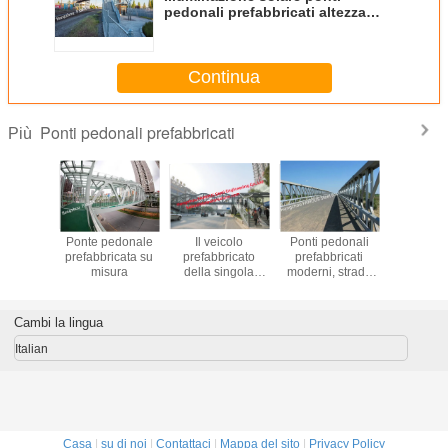
pedonali prefabbricati altezza
variabile e poca manutenzione
Continua
Ponti pedonali prefabbricati
Più
pedonale
Ponte pedonale
Il veicolo
Ponti pedonali
Ponte pe
icata di
prefabbricata su
prefabbricato
prefabbricati
prefabbr
zza.3 m
misura
della singola
moderni, strada
stand
portata getta un
temporanea
ponte sulla strada
modulare del
principale del
passaggio della
Cambi la lingua
Overcrossing
passerella di
della struttura
Bailey
Italian
d'acciaio
Casa
|
su di noi
|
Contattaci
|
Mappa del sito
|
Privacy Policy