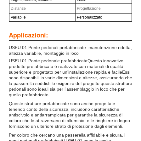
Distanze
Progettazione
Variabile
Personalizzato
Applicazioni:
USEU 01 Ponte pedonali prefabbricate: manutenzione ridotta,
altezza variabile, montaggio in loco
USEU 01 Ponte pedonale prefabbricataQuesto innovativo
prodotto prefabbricato è realizzato con materiali di qualità
superiore e progettato per un'installazione rapida e facileEssi
sono disponibili in varie dimensioni e altezze, assicurando che
la passerella soddisfi le esigenze del progetto.queste strutture
pedonali sono ideali sia per l'assemblaggio in loco che per
quello prefabbricato.
Queste strutture prefabbricate sono anche progettate
tenendo conto della sicurezza, includono caratteristiche
antiscivolo e antiarrampicata per garantire la sicurezza di
coloro che le attraversano.di alluminio, e le ringhiere in legno
forniscono un ulteriore strato di protezione dagli elementi.
Per coloro che cercano una passerella affidabile e sicura, i
ponti pedonali prefabbricati USEU 01 sono la scelta