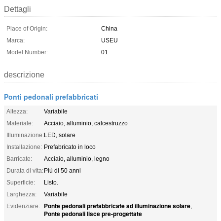
Dettagli
Place of Origin:
China
Marca:
USEU
Model Number:
01
descrizione
Ponti pedonali prefabbricati
Altezza:
Variabile
Materiale:
Acciaio, alluminio, calcestruzzo
Illuminazione:
LED, solare
Installazione:
Prefabricato in loco
Barricate:
Acciaio, alluminio, legno
Durata di vita:
Più di 50 anni
Superficie:
Listo.
Larghezza:
Variabile
Ponte pedonali prefabbricate ad illuminazione solare
Evidenziare:
,
Ponte pedonali lisce pre-progettate