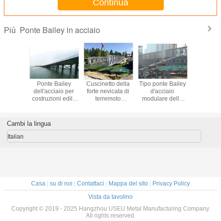
Continua
Ponte Bailey in acciaio
Più
zione di
Ponte Bailey
Cuscinetto della
Tipo ponte Bailey
Costruzion
gio pre
dell'acciaio per
forte nevicata di
d'acciaio
d'acci
 lunga del
costruzioni edili,
terremoto
modulare della
prefabbri
ello
militare del ponte
dell'ossequio
piattaforma di fila
misura 
re dei
Bailey
della superficie
del doppio HD200
portata di
edonali
dell'esercito della
della immersione
che solleva
Bailey 
Cambi la lingua
portata
costruzione della
dipinta o calda del
installazione in
struttu
strada principale
ponte Bailey
sito
progetta
Italian
della strada
d'acciaio portatile
dell'esercito
Casa
|
su di noi
|
Contattaci
|
Mappa del sito
|
Privacy Policy
Vista da tavolino
Copyright © 2019 - 2025 Hangzhou USEU Metal Manufacturing Company.
All rights reserved.