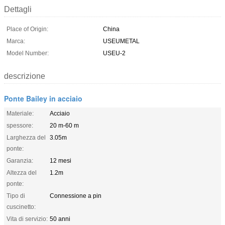
Dettagli
Place of Origin:
China
Marca:
USEUMETAL
Model Number:
USEU-2
descrizione
Ponte Bailey in acciaio
Materiale:
Acciaio
spessore:
20 m-60 m
Larghezza del
3.05m
ponte:
Garanzia:
12 mesi
Altezza del
1.2m
ponte:
Tipo di
Connessione a pin
cuscinetto:
Vita di servizio:
50 anni