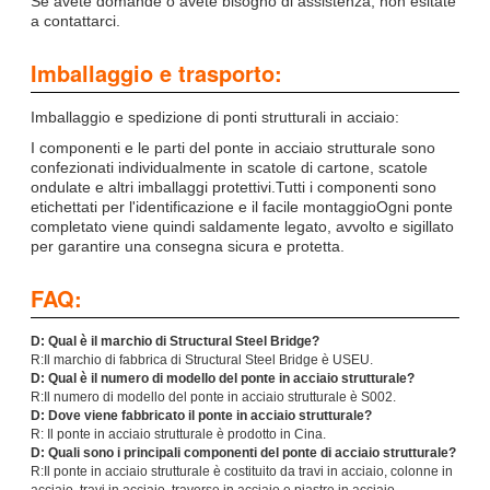
Se avete domande o avete bisogno di assistenza, non esitate
a contattarci.
Imballaggio e trasporto:
Imballaggio e spedizione di ponti strutturali in acciaio:
I componenti e le parti del ponte in acciaio strutturale sono
confezionati individualmente in scatole di cartone, scatole
ondulate e altri imballaggi protettivi.Tutti i componenti sono
etichettati per l'identificazione e il facile montaggioOgni ponte
completato viene quindi saldamente legato, avvolto e sigillato
per garantire una consegna sicura e protetta.
FAQ:
D: Qual è il marchio di Structural Steel Bridge?
R:Il marchio di fabbrica di Structural Steel Bridge è USEU.
D: Qual è il numero di modello del ponte in acciaio strutturale?
R:Il numero di modello del ponte in acciaio strutturale è S002.
D: Dove viene fabbricato il ponte in acciaio strutturale?
R: Il ponte in acciaio strutturale è prodotto in Cina.
D: Quali sono i principali componenti del ponte di acciaio strutturale?
R:Il ponte in acciaio strutturale è costituito da travi in acciaio, colonne in
acciaio, travi in acciaio, traverse in acciaio e piastre in acciaio.